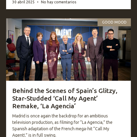
30 abril 2025
No hay comentarios
GOOD MOOD
Behind the Scenes of Spain’s Glitzy,
Star-Studded ‘Call My Agent’
Remake, ‘La Agencia’
Madrid is once again the backdrop for an ambitious
television production, as filming for “La Agencia,” the
Spanish adaptation of the French mega-hit “Call My
Agent!,” is in full swing.