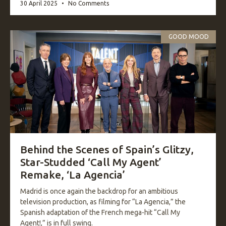
30 April 2025
No Comments
GOOD MOOD
Behind the Scenes of Spain’s Glitzy,
Star-Studded ‘Call My Agent’
Remake, ‘La Agencia’
Madrid is once again the backdrop for an ambitious
television production, as filming for “La Agencia,” the
Spanish adaptation of the French mega-hit “Call My
Agent!,” is in full swing.