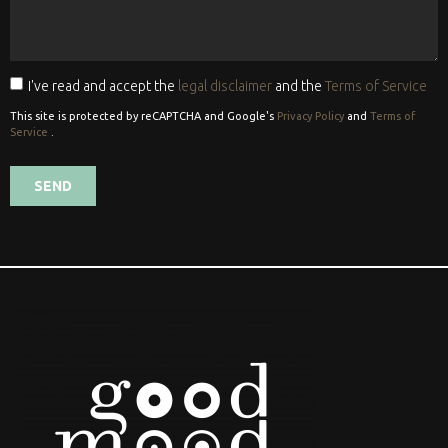
I've read and accept the
legal disclaimer
and the
Terms of Service
This site is protected by reCAPTCHA and Google's
Privacy Policy
and
Terms of
Service
.
SEND