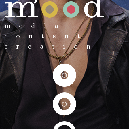
media
content
creation
Cristo Y Rey
La Valla