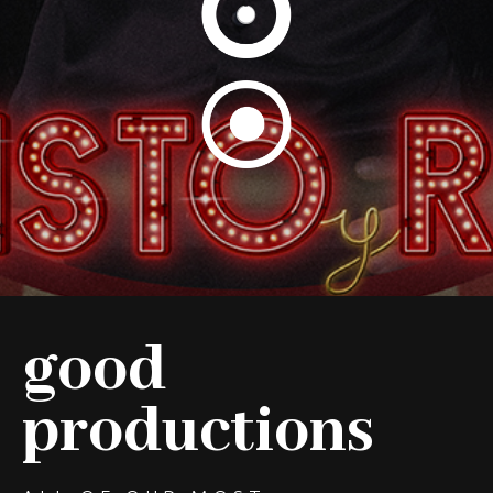
I’m Alive
El Accidente
good
productions