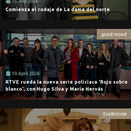
15 July 2026
Comienza el rodaje de La dama del norte
good mood
10 April 2026
RTVE rueda la nueva serie policíaca ‘Rojo sobre
blanco’, con Hugo Silva y María Hervás
Eva&nicole