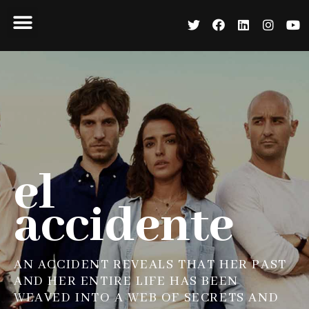
el
accidente
AN ACCIDENT REVEALS THAT HER PAST
AND HER ENTIRE LIFE HAS BEEN
WEAVED INTO A WEB OF SECRETS AND