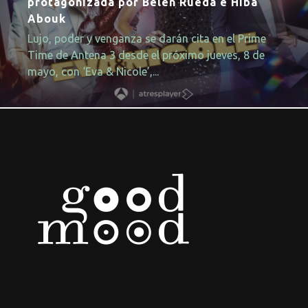
protagonizada por Belén Rueda e Hiba
Abouk
Lujo, poder y venganza se darán cita en el Prime
Time de Antena 3 desde el próximo jueves, 8 de
mayo, con ‘Eva & Nicole’,...