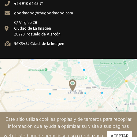
+34 910 64 65 71
goodmood@thegoodmood.com
C/ Virgilio 2B
Ciudad de La Imagen
28223 Pozuelo de Alarcón
96X5+5J Cdad. de la Imagen
Este sitio utiliza cookies propias y de terceros para recopilar
información que ayuda a optimizar su visita a sus páginas
Legal Notice
Cookie policy
Privacy Policy
web. Usted puede permitir su uso o rechazarlo.
ACEPTAR