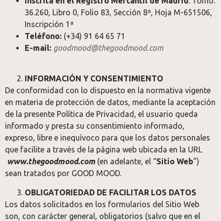
Inscrita en el Registro Mercantil de Madrid
: Tomo:
36.260, Libro 0, Folio 83, Sección 8ª, Hoja M-651506,
Inscripción 1ª
Teléfono:
(+34) 91 64 65 71
E-mail:
goodmood@thegoodmood.com
INFORMACIÓN Y CONSENTIMIENTO
De conformidad con lo dispuesto en la normativa vigente
en materia de protección de datos, mediante la aceptación
de la presente Política de Privacidad, el usuario queda
informado y presta su consentimiento informado,
expreso, libre e inequívoco para que los datos personales
que facilite a través de la página web ubicada en la URL
www.thegoodmood.com
(en adelante, el “
Sitio Web
”)
sean tratados por GOOD MOOD.
OBLIGATORIEDAD DE FACILITAR LOS DATOS
Los datos solicitados en los formularios del Sitio Web
son, con carácter general, obligatorios (salvo que en el