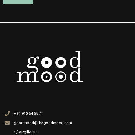
+34 910 64 65 71
goodmood@thegoodmood.com
C/ Virgilio 2B