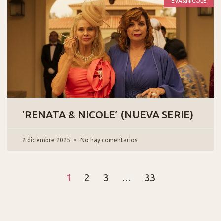
EVA&NICOLE
‘RENATA & NICOLE’ (NUEVA SERIE)
2 diciembre 2025
No hay comentarios
1
2
3
…
33