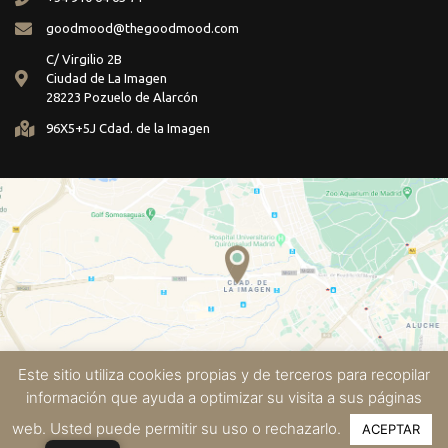
goodmood@thegoodmood.com
C/ Virgilio 2B
Ciudad de La Imagen
28223 Pozuelo de Alarcón
96X5+5J Cdad. de la Imagen
Este sitio utiliza cookies propias y de terceros para recopilar
información que ayuda a optimizar su visita a sus páginas
Aviso Legal
Sobre las Cookies
Política de Privacidad
web. Usted puede permitir su uso o rechazarlo.
ACEPTAR