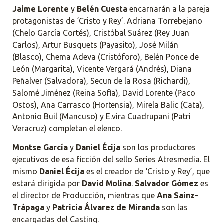
Jaime Lorente
y
Belén Cuesta
encarnarán a la pareja
protagonistas de ‘Cristo y Rey’. Adriana Torrebejano
(Chelo García Cortés), Cristóbal Suárez (Rey Juan
Carlos), Artur Busquets (Payasito), José Milán
(Blasco), Chema Adeva (Cristóforo), Belén Ponce de
León (Margarita), Vicente Vergará (Andrés), Diana
Peñalver (Salvadora), Secun de la Rosa (Richardi),
Salomé Jiménez (Reina Sofía), David Lorente (Paco
Ostos), Ana Carrasco (Hortensia), Mirela Balic (Cata),
Antonio Buil (Mancuso) y Elvira Cuadrupani (Patri
Veracruz) completan el elenco.
Montse García
y
Daniel Écija
son los productores
ejecutivos de esa ficción del sello Series Atresmedia. El
mismo
Daniel Écija
es el creador de ‘Cristo y Rey’, que
estará dirigida por
David Molina
.
Salvador Gómez
es
el director de Producción, mientras que
Ana Sainz-
Trápaga
y
Patricia Álvarez de Miranda
son las
encargadas del Casting.