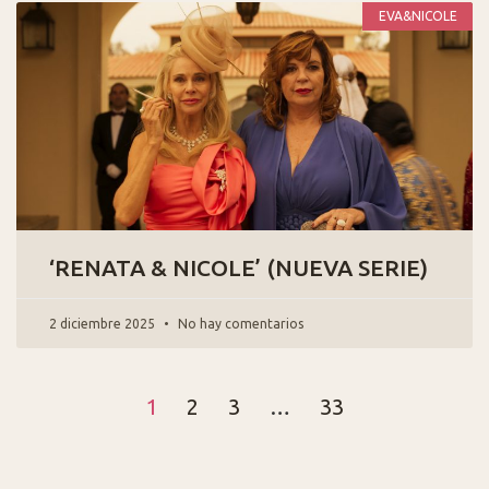
EVA&NICOLE
‘RENATA & NICOLE’ (NUEVA SERIE)
2 diciembre 2025
No hay comentarios
1
2
3
…
33