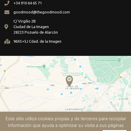
+34 910 64 65 71
goodmood@thegoodmood.com
C/ Virgilio 2B
Ciudad de La Imagen
28223 Pozuelo de Alarcón
96X5+5J Cdad. de la Imagen
Este sitio utiliza cookies propias y de terceros para recopilar
información que ayuda a optimizar su visita a sus páginas
Aviso Legal
Sobre las Cookies
Política de Privacidad