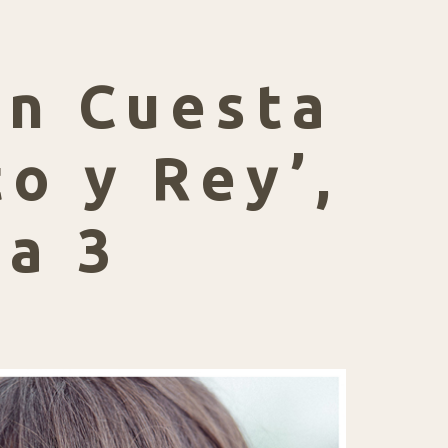
én Cuesta
o y Rey’,
na 3