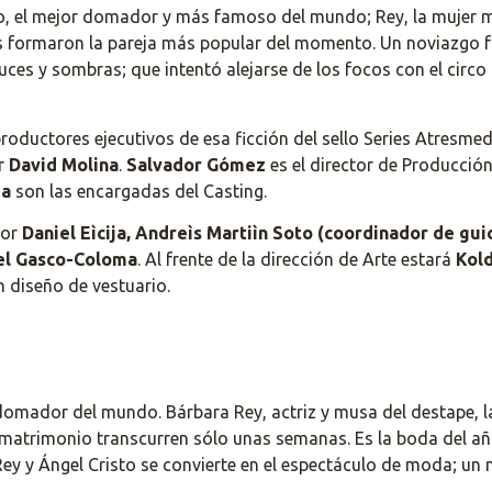
to, el mejor domador y más famoso del mundo; Rey, la mujer
tos formaron la pareja más popular del momento. Un noviazgo
uces y sombras; que intentó alejarse de los focos con el circ
productores ejecutivos de esa ficción del sello Series Atresme
or
David Molina
.
Salvador Gómez
es el director de Producció
da
son las encargadas del Casting.
por
Daniel Eìcija, Andreìs Martiìn Soto (coordinador de gui
gel Gasco-Coloma
. Al frente de la dirección de Arte estará
Kold
 diseño de vestuario.
 domador del mundo. Bárbara Rey, actriz y musa del destape,
atrimonio transcurren sólo unas semanas. Es la boda del año
 Rey y Ángel Cristo se convierte en el espectáculo de moda; un 