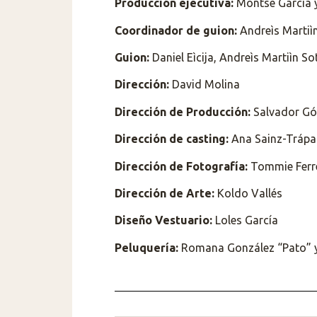
Producción ejecutiva:
Montse García y
Coordinador de guion:
Andreìs Martiì
Guion:
Daniel Eìcija, Andreìs Martiìn S
Dirección:
David Molina
Dirección de Producción:
Salvador G
Dirección de casting:
Ana Sainz-Trápag
Dirección de Fotografía:
Tommie Ferr
Dirección de Arte:
Koldo Vallés
Diseño Vestuario:
Loles García
Peluquería:
Romana González “Pato” y