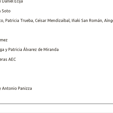
 Daniel Écija
n Soto
oto, Patricia Trueba, Ceìsar Mendizaìbal, Iñaki San Román, Aì
ómez
a y Patricia Álvarez de Miranda
eras AEC
 Antonio Panizza