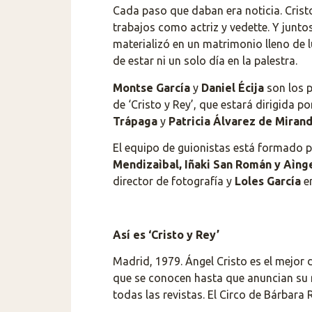
Cada paso que daban era noticia. Cris
trabajos como actriz y vedette. Y jun
materializó en un matrimonio lleno de l
de estar ni un solo día en la palestra.
Montse García
y
Daniel Écija
son los 
de ‘Cristo y Rey’, que estará dirigida p
Trápaga
y
Patricia Álvarez de Miran
El equipo de guionistas está formado 
Mendizaìbal, Iñaki San Román y Aìn
director de fotografía y
Loles García
en
Así es ‘Cristo y Rey’
Madrid, 1979. Ángel Cristo es el mejor
que se conocen hasta que anuncian su m
todas las revistas. El Circo de Bárbara