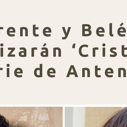
rente y Bel
zarán ‘Crist
rie de Ante