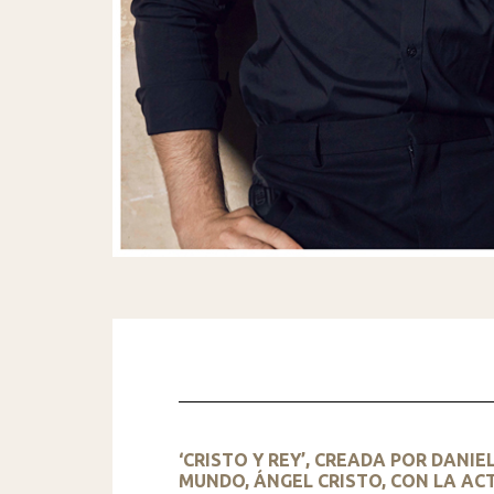
‘CRISTO Y REY’, CREADA POR DANI
MUNDO, ÁNGEL CRISTO, CON LA ACT