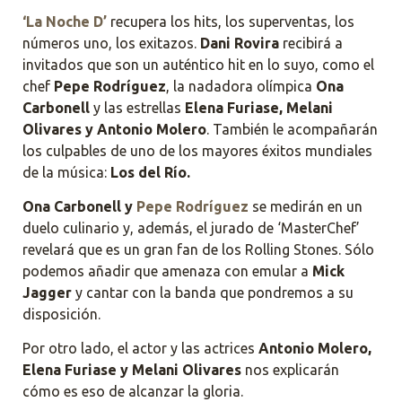
‘La Noche D’
recupera los hits, los superventas, los
números uno, los exitazos.
Dani Rovira
recibirá a
invitados que son un auténtico hit en lo suyo, como el
chef
Pepe Rodríguez
, la nadadora olímpica
Ona
Carbonell
y las estrellas
Elena Furiase, Melani
Olivares y Antonio Molero
. También le acompañarán
los culpables de uno de los mayores éxitos mundiales
de la música:
Los del Río.
Ona Carbonell y
Pepe Rodríguez
se medirán en un
duelo culinario y, además, el jurado de ‘MasterChef’
revelará que es un gran fan de los Rolling Stones. Sólo
podemos añadir que amenaza con emular a
Mick
Jagger
y cantar con la banda que pondremos a su
disposición.
Por otro lado, el actor y las actrices
Antonio Molero,
Elena Furiase y Melani Olivares
nos explicarán
cómo es eso de alcanzar la gloria.