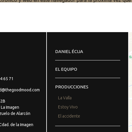
ctrónico y web en este navegador para la próxima vez que
DANIEL ÉCIJA
EL EQUIPO
4 65 71
PRODUCCIONES
d@thegoodmood.com
La Valla
o 2B
Estoy Vivo
 La Imagen
zuelo de Alarcón
El accidente
dad. de la Imagen