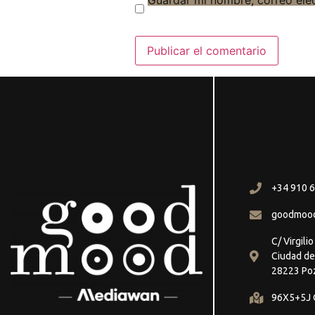
Guardar mi nombre, correo ele
+34 910 6
goodmoo
C/ Virgili
Ciudad de
28223 Po
96X5+5J C