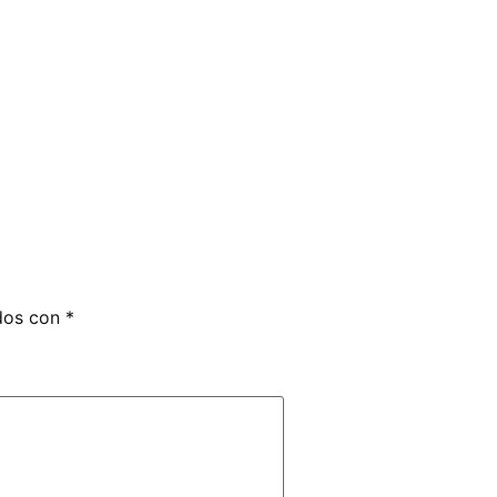
ados con
*