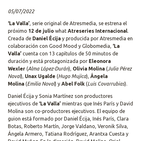
05/07/2022
‘La Valla’
, serie original de Atresmedia, se estrena el
próximo
12 de julio
what
Atreseries Internacional
.
Creada de
Daniel Écija
y producida por Atresmedia
en
colaboración con Good Mood y Globomedia,
‘La
Valla’
cuenta con 13 capítulos de 50 minutos de
duración y está protagonizada por
Eleonora
Wexler
(
Alma López-Durán
),
Olivia Molina
(
Julia Pérez
Noval
),
Unax Ugalde
(
Hugo Mujica
),
Ángela
Molina
(
Emilia Noval
) y
Abel Folk
(
Luis Covarrubias
).
Daniel Écija y Sonia Martínez son productores
ejecutivos de
‘La Valla’
mientras que Inés París y David
Molina son co-productores ejecutivos. El equipo de
guion está formado por Daniel Écija, Inés París, Clara
Botas, Roberto Martín, Jorge Valdano, Veronik Silva,
Ángela Armero, Tatiana Rodríguez, Arantxa Cuesta y