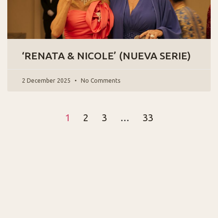
‘RENATA & NICOLE’ (NUEVA SERIE)
2 December 2025
No Comments
1
2
3
…
33