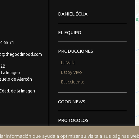
DANIEL ÉCIJA
EL EQUIPO
4 65 71
PRODUCCIONES
d@thegoodmood.com
La Valla
o 2B
Estoy Vivo
 La Imagen
zuelo de Alarcón
El accidente
dad. de la Imagen
GOOD NEWS
P
PROTOCOLOS
opilar información que ayuda a optimizar su visita a sus páginas w