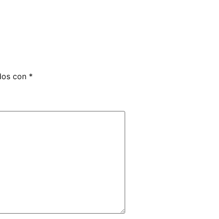
ados con
*