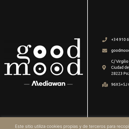
+34 910 6
goodmoo
C/ Virgili
Ciudad de
28223 Po
96X5+5J C
Este sitio utiliza cookies propias y de terceros para rec