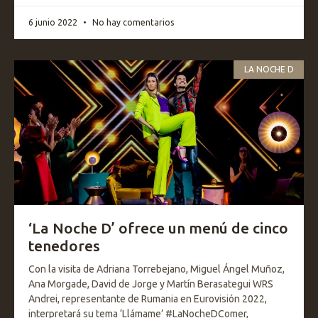
6 junio 2022
No hay comentarios
LA NOCHE D
‘La Noche D’ ofrece un menú de cinco
tenedores
Con la visita de Adriana Torrebejano, Miguel Ángel Muñoz,
Ana Morgade, David de Jorge y Martín Berasategui WRS
Andrei, representante de Rumania en Eurovisión 2022,
interpretará su tema ‘Llámame’ #LaNocheDComer,