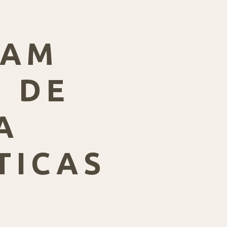
CAM
 DE
A
TICAS